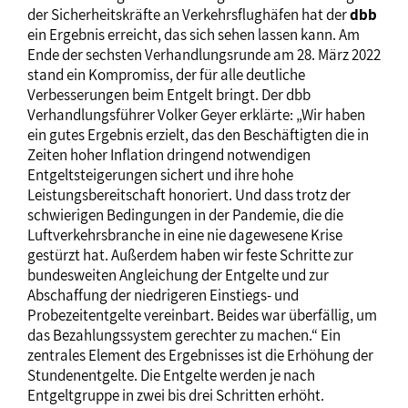
der Sicherheitskräfte an Verkehrsflughäfen hat der
dbb
ein Ergebnis erreicht, das sich sehen lassen kann. Am
Ende der sechsten Verhandlungsrunde am 28. März 2022
stand ein Kompromiss, der für alle deutliche
Verbesserungen beim Entgelt bringt. Der dbb
Verhandlungsführer Volker Geyer erklärte: „Wir haben
ein gutes Ergebnis erzielt, das den Beschäftigten die in
Zeiten hoher Inflation dringend notwendigen
Entgeltsteigerungen sichert und ihre hohe
Leistungsbereitschaft honoriert. Und dass trotz der
schwierigen Bedingungen in der Pandemie, die die
Luftverkehrsbranche in eine nie dagewesene Krise
gestürzt hat. Außerdem haben wir feste Schritte zur
bundesweiten Angleichung der Entgelte und zur
Abschaffung der niedrigeren Einstiegs- und
Probezeitentgelte vereinbart. Beides war überfällig, um
das Bezahlungssystem gerechter zu machen.“ Ein
zentrales Element des Ergebnisses ist die Erhöhung der
Stundenentgelte. Die Entgelte werden je nach
Entgeltgruppe in zwei bis drei Schritten erhöht.