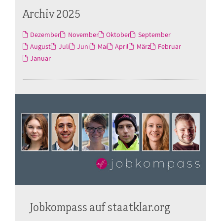
Archiv 2025
Dezember
November
Oktober
September
August
Juli
Juni
Mai
April
März
Februar
Januar
Jobkompass auf staatklar.org