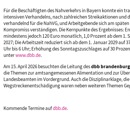
VERANSTALTUNGEN UND SEMINARE
Für die Beschäftigten des Nahverkehrs in Bayern konnte ein 
intensiven Verhandelns, nach zahlreichen Streikaktionen und
verhandelnd für die NahVG, und Arbeitgebende sich am späten A
MITGLIEDSCHAFT & SERVICE
Kompromiss verständigen. Die Kernpunkte des Ergebnisses: En
mindestens jedoch 120 Euro monatlich, 1,0 Prozent ab dem 1. 
2027; Die Arbeitszeit reduziert sich ab dem 1. Januar 2029 auf
Uhr bis 6 Uhr; Erhöhung des Sonntagszuschlages auf 30 Prozent 
unter
www.dbb.de
.
Am 15. April 2026 besuchten die Leitung des
dbb brandenburg
die Themen zur amtsangemessenen Alimentation und zur Über
Landesbeamten im Vordergrund. Auch die Disziplinarklage, di
Wegstreckenentschädigung waren neben weiteren Themen Geg
Kommende Termine auf
dbb.de
.