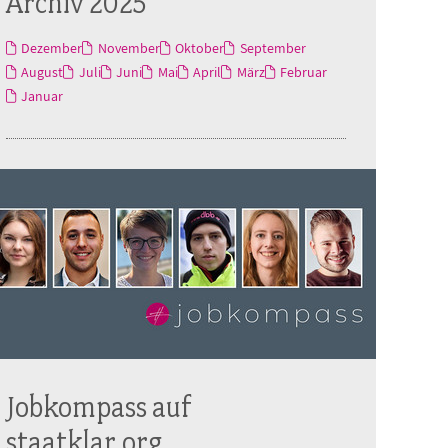
Archiv 2025
Dezember
November
Oktober
September
August
Juli
Juni
Mai
April
März
Februar
Januar
Jobkompass auf
staatklar.org