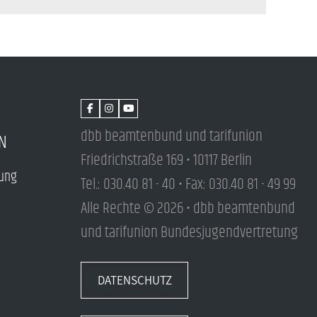
dbb beamtenbund und tarifunion
N
Friedrichstraße 169 • 10117 Berlin
tung
Tel.: 030.40 81 - 40 • Fax: 030.40 81 - 49 99
Alle Rechte © 2026 • dbb beamtenbund
und tarifunion Bundesjugendvertretung
DATENSCHUTZ