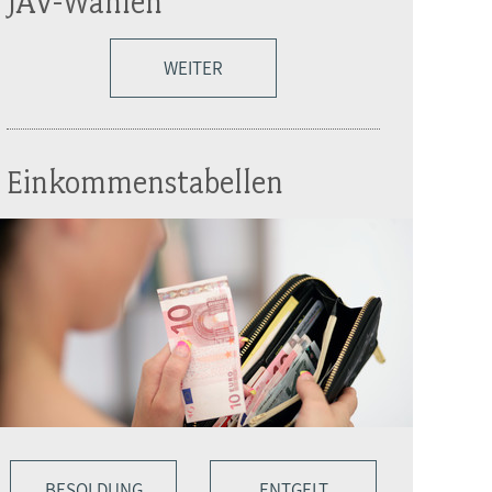
JAV-Wahlen
WEITER
Einkommenstabellen
BESOLDUNG
ENTGELT