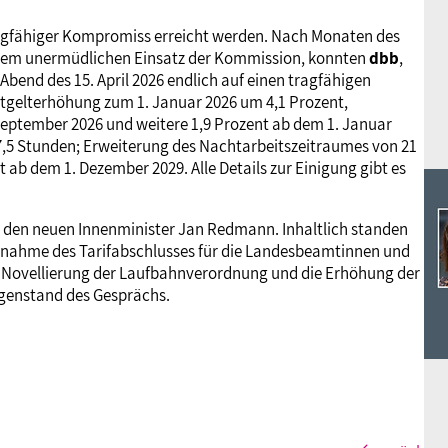
Ideencampus
Landesjugendbünde
Akademie
tragfähiger Kompromiss erreicht werden. Nach Monaten des
 dem unermüdlichen Einsatz der Kommission, konnten
dbb
,
Parlamentarisches Sommerfest
bend des 15. April 2026 endlich auf einen tragfähigen
Verlag
tgelterhöhung zum 1. Januar 2026 um 4,1 Prozent,
September 2026 und weitere 1,9 Prozent ab dem 1. Januar
 37,5 Stunden; Erweiterung des Nachtarbeitszeitraumes von 21
ab dem 1. Dezember 2029. Alle Details zur Einigung gibt es
den neuen Innenminister Jan Redmann. Inhaltlich standen
nahme des Tarifabschlusses für die Landesbeamtinnen und
e Novellierung der Laufbahnverordnung und die Erhöhung der
enstand des Gesprächs.