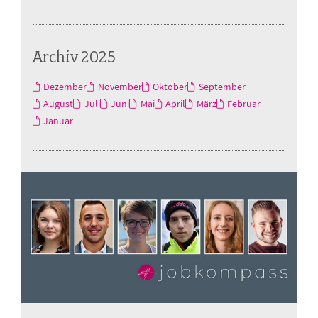
Archiv 2025
Dezember
November
Oktober
September
August
Juli
Juni
Mai
April
März
Februar
Januar