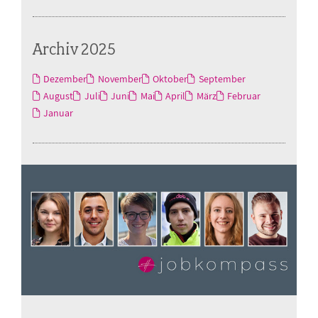
Archiv 2025
Dezember
November
Oktober
September
August
Juli
Juni
Mai
April
März
Februar
Januar