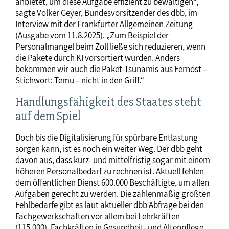
anbietet, um diese Aufgabe effizient zu bewältigen“,
sagte Volker Geyer, Bundesvorsitzender des dbb, im
Interview mit der Frankfurter Allgemeinen Zeitung
(Ausgabe vom 11.8.2025). „Zum Beispiel der
Personalmangel beim Zoll ließe sich reduzieren, wenn
die Pakete durch KI vorsortiert würden. Anders
bekommen wir auch die Paket-Tsunamis aus Fernost –
Stichwort: Temu – nicht in den Griff.“
Handlungsfähigkeit des Staates steht
auf dem Spiel
Doch bis die Digitalisierung für spürbare Entlastung
sorgen kann, ist es noch ein weiter Weg. Der dbb geht
davon aus, dass kurz- und mittelfristig sogar mit einem
höheren Personalbedarf zu rechnen ist. Aktuell fehlen
dem öffentlichen Dienst 600.000 Beschäftigte, um allen
Aufgaben gerecht zu werden. Die zahlenmäßig größten
Fehlbedarfe gibt es laut aktueller dbb Abfrage bei den
Fachgewerkschaften vor allem bei Lehrkräften
(115.000), Fachkräften in Gesundheit- und Altenpflege