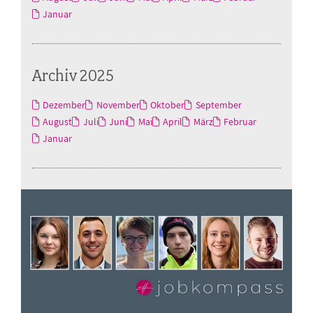
Januar
Archiv 2025
Dezember
November
Oktober
September
August
Juli
Juni
Mai
April
März
Februar
Januar