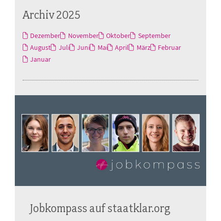
Archiv 2025
Dezember
November
Oktober
September
August
Juli
Juni
Mai
April
März
Februar
Januar
Jobkompass auf staatklar.org