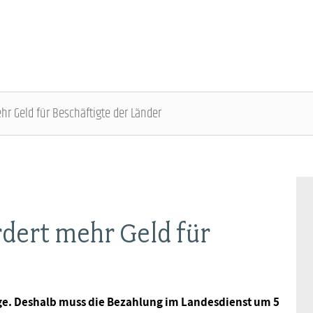
ehr Geld für Beschäftigte der Länder
ÜBER DIE DBB JUGEND - ÜBERBLICK
AUSBILDUNGSINFORMATIONEN - ÜBERBLICK
VERANSTALTUNGEN UND SEMINARE -
MITGLIEDSCHAFT & SERVICE - ÜBERBLICK
ÜBERBLICK
Gremien
Jugend- und Auszubildendenvertretung
Rechtsschutz
Bundesjugendausschuss
rdert mehr Geld für
Kontakt
Hochschulen
Vorsorgewerk
Bundesjugendtag
Mitgliedsgewerkschaften
Jobkompass
Vorteilswelt
rge. Deshalb muss die Bezahlung im Landesdienst um 5