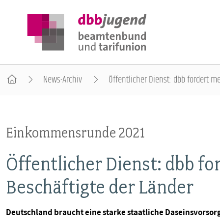
News-Archiv
Öffentlicher Dienst: dbb fordert m
ÜBER DIE DBB JUGEND
Einkommensrunde 2021
POSITIONEN
Öffentlicher Dienst: dbb fo
AUSBILDUNGSINFORMATIONEN
Beschäftigte der Länder
INTERNATIONALES
Deutschland braucht eine starke staatliche Daseinsvorso