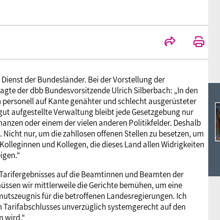
Ideencampus
Landesjugendbünde
Akademie
Parlamentarisches Sommerfest
Verlag
 Dienst der Bundesländer. Bei der Vorstellung der
agte der dbb Bundesvorsitzende Ulrich Silberbach: „In den
 personell auf Kante genähter und schlecht ausgerüsteter
gut aufgestellte Verwaltung bleibt jede Gesetzgebung nur
nanzen oder einem der vielen anderen Politikfelder. Deshalb
 Nicht nur, um die zahllosen offenen Stellen zu besetzen, um
lleginnen und Kollegen, die dieses Land allen Widrigkeiten
igen.“
 Tarifergebnisses auf die Beamtinnen und Beamten der
ssen wir mittlerweile die Gerichte bemühen, um eine
utszeugnis für die betroffenen Landesregierungen. Ich
en Tarifabschlusses unverzüglich systemgerecht auf den
n wird.“