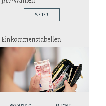
JAV-Wahlen
WEITER
Einkommenstabellen
BESOLDUNG
ENTGELT