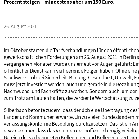
Prozent steigen – mindestens aber um 150 Euro.
VERANSTALTUNGEN UND SEMINARE
26. August 2021
MITGLIEDSCHAFT & SERVICE
Im Oktober starten die Tarifverhandlungen für den öffentlichen
gewerkschaftlichen Forderungen am 26. August 2021 in Berlin s
vergangenen Monaten wurde uns erneut vor Augen geführt: Ein
öffentlicher Dienst kann verheerende Folgen haben. Ohne eine 
Stückwerk – ob bei Sicherheit, Bildung, Gesundheit, Umwelt, Fi
muss jetzt investiert werden, auch und gerade in die Bezahlung.
Nachwuchs- und Fachkräfte zu werben. Sondern auch, um den Ko
zum Trotz am Laufen halten, die verdiente Wertschätzung zu ze
Silberbach betonte zudem, dass der dbb eine Übertragung des
Länder und Kommunen erwarte. „In zu vielen Bundesländern mü
verfassungskonforme Besoldung durchzusetzen. Das ist ein Arm
erwarte daher, dass das Volumen des hoffentlich zügig erzielt
Bereich der verbeamteten Kolleginnen und Kollegen übertrage