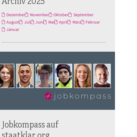
Archiv 2025
Dezember
November
Oktober
September
August
Juli
Juni
Mai
April
März
Februar
Januar
Jobkompass auf
staatklar.org