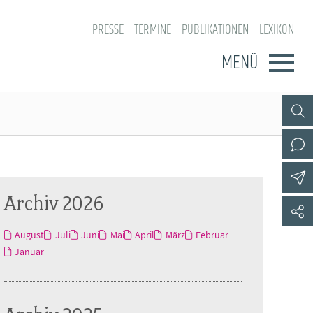
PRESSE
TERMINE
PUBLIKATIONEN
LEXIKON
MENÜ
Archiv 2026
August
Juli
Juni
Mai
April
März
Februar
Januar