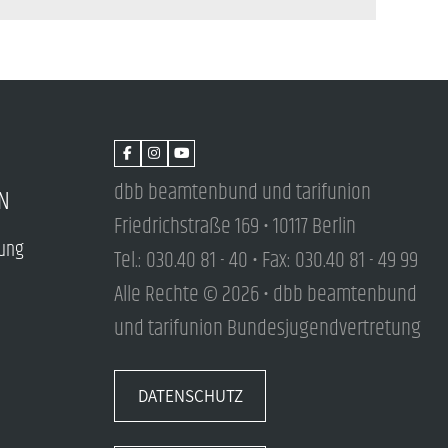
dbb beamtenbund und tarifunion
N
Friedrichstraße 169 • 10117 Berlin
tung
Tel.: 030.40 81 - 40 • Fax: 030.40 81 - 49 99
Alle Rechte © 2026 • dbb beamtenbund
und tarifunion Bundesjugendvertretung
DATENSCHUTZ