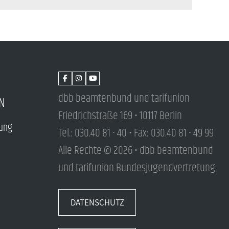
dbb beamtenbund und tarifunion
N
Friedrichstraße 169 • 10117 Berlin
tung
Tel.: 030.40 81 - 40 • Fax: 030.40 81 - 49 99
Alle Rechte © 2026 • dbb beamtenbund
und tarifunion Bundesjugendvertretung
DATENSCHUTZ