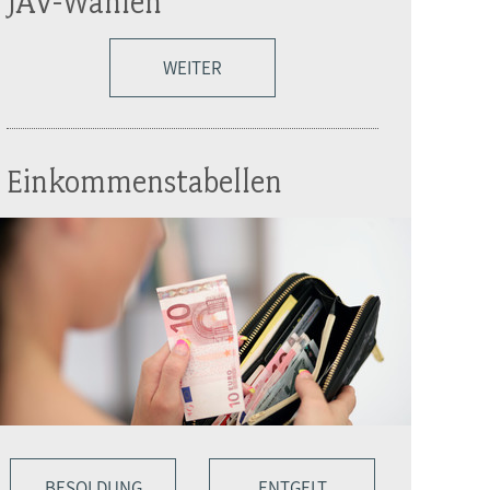
JAV-Wahlen
WEITER
Einkommenstabellen
BESOLDUNG
ENTGELT