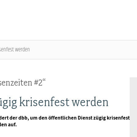
isenfest werden
ÜBER DIE DBB JUGEND - ÜBERBLICK
AUSBILDUNGSINFORMATIONEN - ÜBERBLICK
VERANSTALTUNGEN UND SEMINARE -
MITGLIEDSCHAFT & SERVICE - ÜBERBLICK
ÜBERBLICK
senzeiten #2“
Gremien
Jugend- und Auszubildendenvertretung
Rechtsschutz
Bundesjugendausschuss
ügig krisenfest werden
Kontakt
Hochschulen
Vorsorgewerk
Bundesjugendtag
dert der dbb, um den öffentlichen Dienst zügig krisenfest
len auf.
Mitgliedsgewerkschaften
Jobkompass
Vorteilswelt