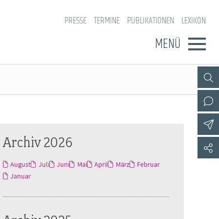
PRESSE
TERMINE
PUBLIKATIONEN
LEXIKON
MENÜ
Archiv 2026
August
Juli
Juni
Mai
April
März
Februar
Januar