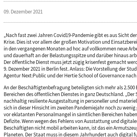
VERANSTALTUNGEN UND SEMINARE
09. Dezember 2021
MITGLIEDSCHAFT & SERVICE
„Nach fast zwei Jahren Covid19-Pandemie gibt es aus Sicht der
Krise. Dies ist vor allem der großen Motivation und Einsatzbere
in den vergangenen Monaten ad hoc auf vollkommen neue Arb
und dauerhaft an der Belastungsspitze und darüber hinaus arb
Der öffentliche Dienst muss jetzt zügig krisenfest gemacht wer
9. Dezember 2021 in Berlin fest. Anlass: Die Vorstellung der Stud
Agentur Next:Public und der Hertie School of Governance nach 
An der Beschäftigtenbefragung beteiligten sich mehr als 2.5
Bereichen des öffentlichen Dienstes in ganz Deutschland. „Der
nachhaltig resiliente Ausgestaltung in personeller und materiel
sich in dieser Hinsicht im zweiten Pandemiejahr noch zu weni
vor eklatanten Personalmangel in sämtlichen Bereichen haben 
Defizite. Wenn wegen des Fehlens von Ausstattung und digitale
Beschäftigten nicht mobil arbeiten kann, ist das ein Armutszeu
Planeten. Der Staat muss in diesem Jahrhundert auch digital f