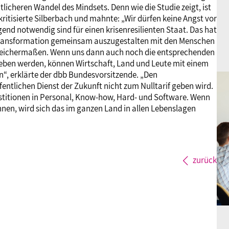
licheren Wandel des Mindsets. Denn wie die Studie zeigt, ist
 kritisierte Silberbach und mahnte: „Wir dürfen keine Angst vor
gend notwendig sind für einen krisenresilienten Staat. Das hat
e Transformation gemeinsam auszugestalten mit den Menschen
gleichermaßen. Wenn uns dann auch noch die entsprechenden
eben werden, können Wirtschaft, Land und Leute mit einem
n“, erklärte der dbb Bundesvorsitzende. „Den
ffentlichen Dienst der Zukunft nicht zum Nulltarif geben wird.
estitionen in Personal, Know-how, Hard- und Software. Wenn
nen, wird sich das im ganzen Land in allen Lebenslagen
zurück