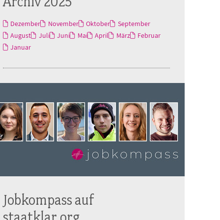
Archiv 2025
Dezember
November
Oktober
September
August
Juli
Juni
Mai
April
März
Februar
Januar
Jobkompass auf
staatklar.org