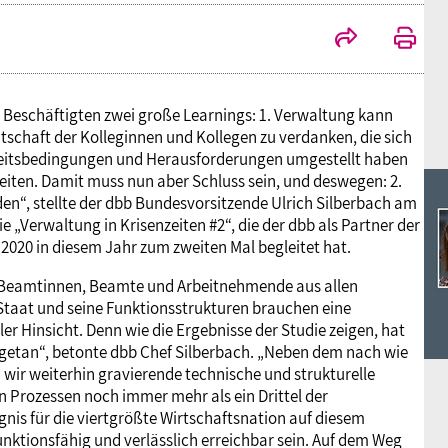
Ideencampus
Landesjugendbünde
Akademie
Parlamentarisches Sommerfest
Verlag
 Beschäftigten zwei große Learnings: 1. Verwaltung kann
itschaft der Kolleginnen und Kollegen zu verdanken, die sich
eitsbedingungen und Herausforderungen umgestellt haben
eiten. Damit muss nun aber Schluss sein, und deswegen: 2.
den“, stellte der dbb Bundesvorsitzende Ulrich Silberbach am
ie „Verwaltung in Krisenzeiten #2“, die der dbb als Partner der
2020 in diesem Jahr zum zweiten Mal begleitet hat.
00 Beamtinnen, Beamte und Arbeitnehmende aus allen
 Staat und seine Funktionsstrukturen brauchen eine
ler Hinsicht. Denn wie die Ergebnisse der Studie zeigen, hat
g getan“, betonte dbb Chef Silberbach. „Neben dem nach wie
wir weiterhin gravierende technische und strukturelle
n Prozessen noch immer mehr als ein Drittel der
gnis für die viertgrößte Wirtschaftsnation auf diesem
unktionsfähig und verlässlich erreichbar sein. Auf dem Weg