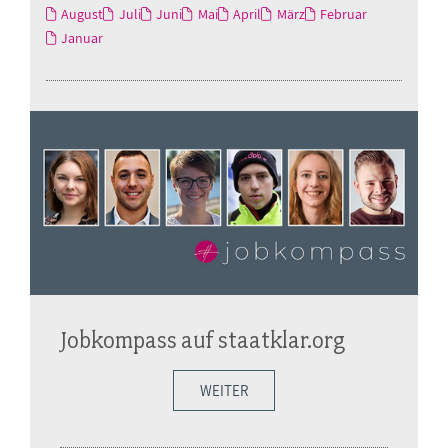
August
Juli
Juni
Mai
April
März
Februar
Januar
Jobkompass auf staatklar.org
WEITER