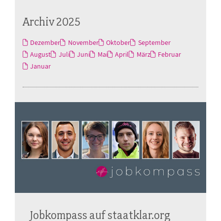
Archiv 2025
Dezember
November
Oktober
September
August
Juli
Juni
Mai
April
März
Februar
Januar
Jobkompass auf staatklar.org