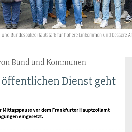
Ideencampus
Landesjugendbünde
Akademie
Parlamentarisches Sommerfest
Verlag
oll und Bundespolizei lautstark für höhere Einkommen und bessere A
 von Bund und Kommunen
 öffentlichen Dienst geht
rer Mittagspause vor dem Frankfurter Hauptzollamt
ngungen eingesetzt.