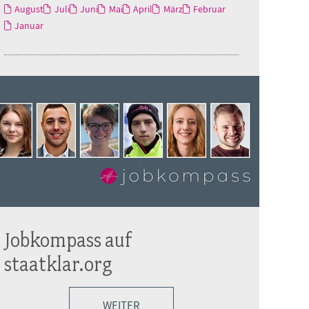
August
Juli
Juni
Mai
April
März
Februar
Januar
Jobkompass auf
staatklar.org
WEITER