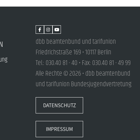
dbb beamtenbund und tarifunion
N
Friedrichstraße 169 • 10117 Berlin
tung
Tel.: 030.40 81 - 40 • Fax: 030.40 81 - 49 99
Alle Rechte © 2026 • dbb beamtenbund
und tarifunion Bundesjugendvertretung
DATENSCHUTZ
IMPRESSUM