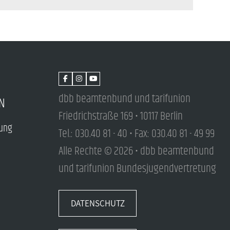
dbb beamtenbund und tarifunion
N
Friedrichstraße 169 • 10117 Berlin
tung
Tel.: 030.40 81 - 40 • Fax: 030.40 81 - 49 99
Alle Rechte © 2026 • dbb beamtenbund
und tarifunion Bundesjugendvertretung
DATENSCHUTZ