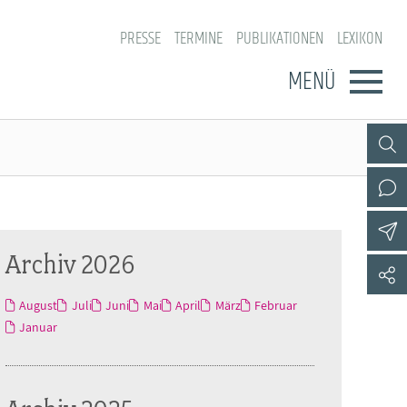
PRESSE
TERMINE
PUBLIKATIONEN
LEXIKON
MENÜ
Archiv 2026
August
Juli
Juni
Mai
April
März
Februar
Januar