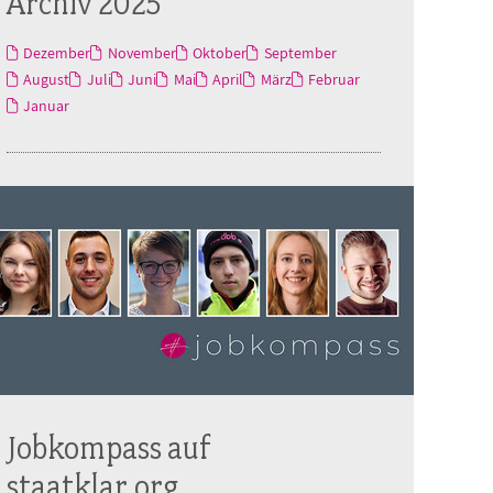
Archiv 2025
Dezember
November
Oktober
September
August
Juli
Juni
Mai
April
März
Februar
Januar
Jobkompass auf
staatklar.org