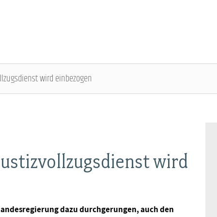
vollzugsdienst wird einbezogen
ÜBER DIE DBB JUGEND - ÜBERBLICK
AUSBILDUNGSINFORMATIONEN - ÜBERBLICK
VERANSTALTUNGEN UND SEMINARE -
MITGLIEDSCHAFT & SERVICE - ÜBERBLICK
ÜBERBLICK
Gremien
Jugend- und Auszubildendenvertretung
Rechtsschutz
Bundesjugendausschuss
Justizvollzugsdienst wird
Kontakt
Hochschulen
Vorsorgewerk
Bundesjugendtag
Mitgliedsgewerkschaften
Jobkompass
Vorteilswelt
e Landesregierung dazu durchgerungen, auch den