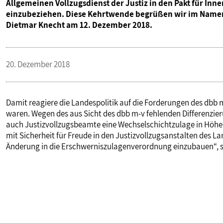
Allgemeinen Vollzugsdienst der Justiz in den Pakt für Inn
VERANSTALTUNGEN UND SEMINARE
einzubeziehen. Diese Kehrtwende begrüßen wir im Namen 
Dietmar Knecht am 12. Dezember 2018.
MITGLIEDSCHAFT & SERVICE
20. Dezember 2018
Damit reagiere die Landespolitik auf die Forderungen des dbb m
waren. Wegen des aus Sicht des dbb m-v fehlenden Differenzie
auch Justizvollzugsbeamte eine Wechselschichtzulage in Höhe 
mit Sicherheit für Freude in den Justizvollzugsanstalten des L
Änderung in die Erschwerniszulagenverordnung einzubauen“, 