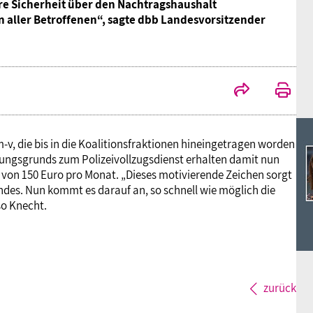
Ideencampus
ere Sicherheit über den Nachtragshaushalt
Landesjugendbünde
Akademie
aller Betroffenen“, sagte dbb Landesvorsitzender
Parlamentarisches Sommerfest
Verlag
-v, die bis in die Koalitionsfraktionen hineingetragen worden
rungsgrunds zum Polizeivollzugsdienst erhalten damit nun
von 150 Euro pro Monat. „Dieses motivierende Zeichen sorgt
andes. Nun kommt es darauf an, so schnell wie möglich die
so Knecht.
zurück