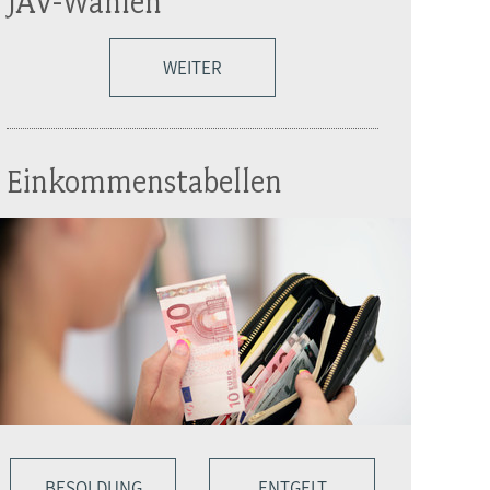
JAV-Wahlen
WEITER
Einkommenstabellen
BESOLDUNG
ENTGELT