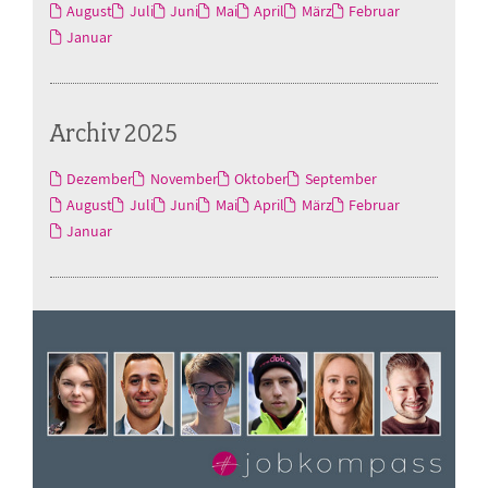
August
Juli
Juni
Mai
April
März
Februar
Januar
Archiv 2025
Dezember
November
Oktober
September
August
Juli
Juni
Mai
April
März
Februar
Januar