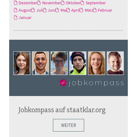
Dezember
November
Oktober
September
August
Juli
Juni
Mai
April
März
Februar
Januar
Jobkompass auf staatklar.org
WEITER