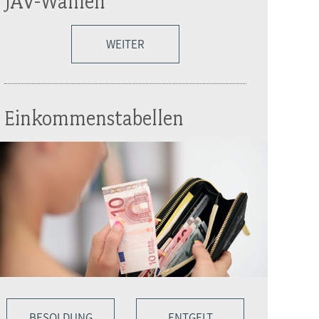
JAV-Wahlen
WEITER
Einkommenstabellen
BESOLDUNG
ENTGELT