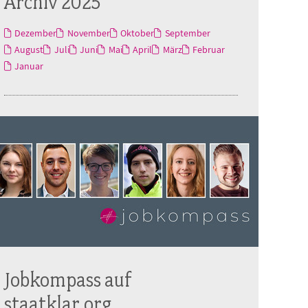
Archiv 2025
Dezember
November
Oktober
September
August
Juli
Juni
Mai
April
März
Februar
Januar
Jobkompass auf
staatklar.org