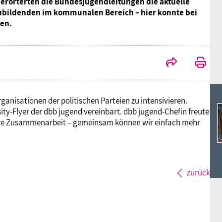
Ideencampus
rörterten die Bundesjugendleitungen die aktuelle
zubildenden im kommunalen Bereich – hier konnte bei
Landesjugendbünde
Akademie
en.
Parlamentarisches Sommerfest
Verlag
ganisationen der politischen Parteien zu intensivieren.
ty-Flyer der dbb jugend vereinbart. dbb jugend-Chefin freute
ere Zusammenarbeit – gemeinsam können wir einfach mehr
zurück