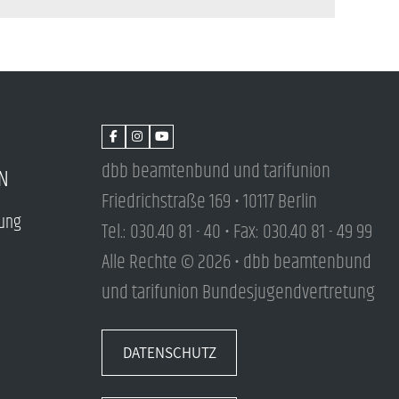
dbb beamtenbund und tarifunion
N
Friedrichstraße 169 • 10117 Berlin
tung
Tel.: 030.40 81 - 40 • Fax: 030.40 81 - 49 99
Alle Rechte © 2026 • dbb beamtenbund
und tarifunion Bundesjugendvertretung
DATENSCHUTZ