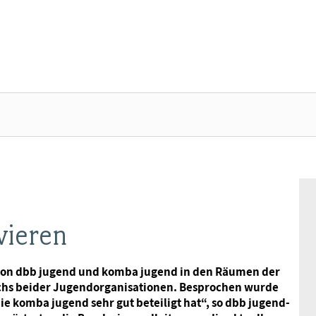
ÜBER DIE DBB JUGEND - ÜBERBLICK
AUSBILDUNGSINFORMATIONEN - ÜBERBLICK
VERANSTALTUNGEN UND SEMINARE -
MITGLIEDSCHAFT & SERVICE - ÜBERBLICK
ÜBERBLICK
Gremien
Jugend- und Auszubildendenvertretung
Rechtsschutz
Bundesjugendausschuss
vieren
Kontakt
Hochschulen
Vorsorgewerk
Bundesjugendtag
n von dbb jugend und komba jugend in den Räumen der
chs beider Jugendorganisationen. Besprochen wurde
Mitgliedsgewerkschaften
Jobkompass
Vorteilswelt
 komba jugend sehr gut beteiligt hat“, so dbb jugend-