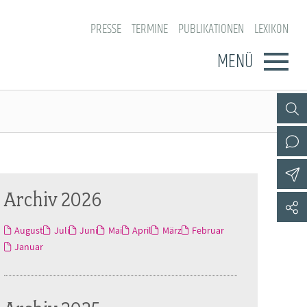
PRESSE
TERMINE
PUBLIKATIONEN
LEXIKON
MENÜ
Archiv 2026
August
Juli
Juni
Mai
April
März
Februar
Januar