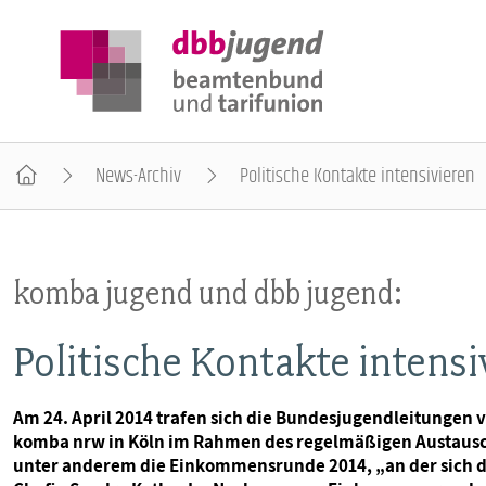
News-Archiv
Politische Kontakte intensivieren
ÜBER DIE DBB JUGEND
komba jugend und dbb jugend:
POSITIONEN
Politische Kontakte intensi
AUSBILDUNGSINFORMATIONEN
Am 24. April 2014 trafen sich die Bundesjugendleitunge
komba nrw in Köln im Rahmen des regelmäßigen Austaus
INTERNATIONALES
unter anderem die Einkommensrunde 2014, „an der sich die