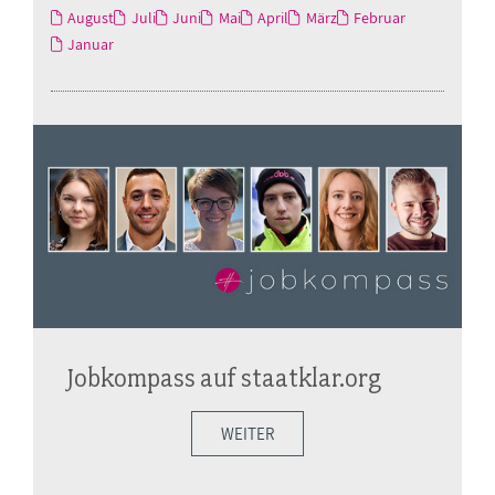
August
Juli
Juni
Mai
April
März
Februar
Januar
Jobkompass auf staatklar.org
WEITER