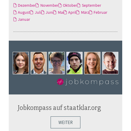
Dezember
November
Oktober
September
August
Juli
Juni
Mai
April
März
Februar
Januar
Jobkompass auf staatklar.org
WEITER