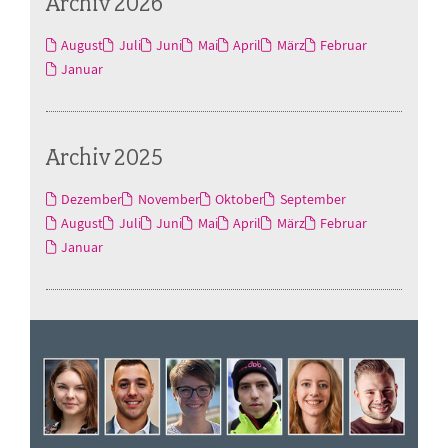
Archiv 2026
August
Juli
Juni
Mai
April
März
Februar
Januar
Archiv 2025
Dezember
November
Oktober
September
August
Juli
Juni
Mai
April
März
Februar
Januar