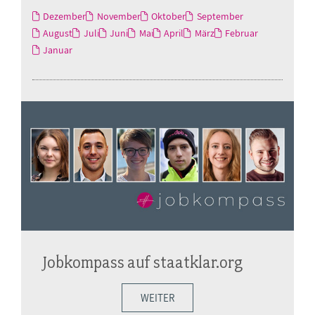
Dezember
November
Oktober
September
August
Juli
Juni
Mai
April
März
Februar
Januar
Jobkompass auf staatklar.org
WEITER