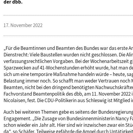
der dbb.
VERANSTALTUNGEN UND SEMINARE
17. November 2022
MITGLIEDSCHAFT & SERVICE
„Für die Beamtinnen und Beamten des Bundes war das erste Am
Dienstrecht: Viele Baustellen wurden nicht geschlossen. Die A
verfassungsrechtlichen Vorgaben. Bei der Wochenarbeitszeit gi
Sparzwecken auf 41-Wochenstunden erhöht wurde, hat man den 
sich um eine temporäre Maßnahme handeln würde – heute, sage u
Belastung immer noch. So schafft man weder Vertrauen noch 
Beamten, nicht bei den dringend benötigten Nachwuchskräften“
Fachvorstand Beamtenpolitik des dbb, am 11. November 2022
Nicolaisen, fest. Die CDU-Politikerin aus Schleswig ist Mitgli
Auch bei weiteren Themen gebe es seitens der Bundesregierun
Engagement. „Die Zusage von Bundesinnenministerin Nancy Faes
schon wieder ein Jahr alt. Hier sind wir inzwischen zwar ein St
da“, so Schäfer. Teilweise gefährde die Ampel durch Untätigkeit 