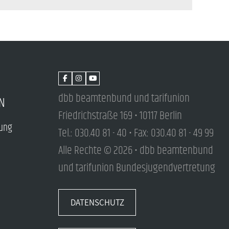
dbb beamtenbund und tarifunion
N
Friedrichstraße 169 • 10117 Berlin
tung
Tel.: 030.40 81 - 40 • Fax: 030.40 81 - 49 99
Alle Rechte © 2026 • dbb beamtenbund
und tarifunion Bundesjugendvertretung
DATENSCHUTZ