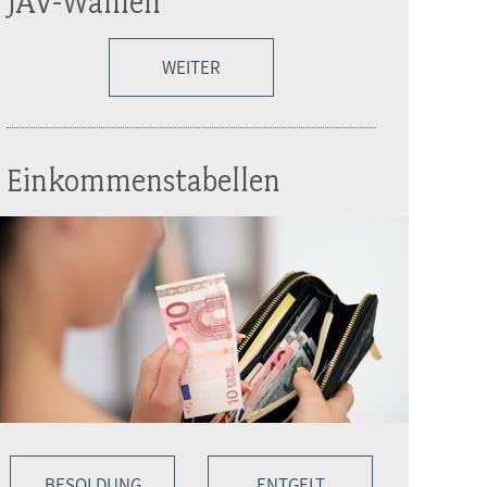
JAV-Wahlen
WEITER
Einkommenstabellen
BESOLDUNG
ENTGELT