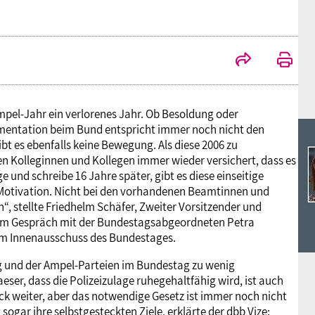
Ideencampus
Landesjugendbünde
Akademie
Parlamentarisches Sommerfest
Verlag
pel-Jahr ein verlorenes Jahr. Ob Besoldung oder
limentation beim Bund entspricht immer noch nicht den
bt es ebenfalls keine Bewegung. Als diese 2006 zu
Kolleginnen und Kollegen immer wieder versichert, dass es
nd schreibe 16 Jahre später, gibt es diese einseitige
Motivation. Nicht bei den vorhandenen Beamtinnen und
, stellte Friedhelm Schäfer, Zweiter Vorsitzender und
 im Gespräch mit der Bundestagsabgeordneten Petra
ed im Innenausschuss des Bundestages.
g und der Ampel-Parteien im Bundestag zu wenig
er, dass die Polizeizulage ruhegehaltfähig wird, ist auch
ück weiter, aber das notwendige Gesetz ist immer noch nicht
sogar ihre selbstgesteckten Ziele, erklärte der dbb Vize: