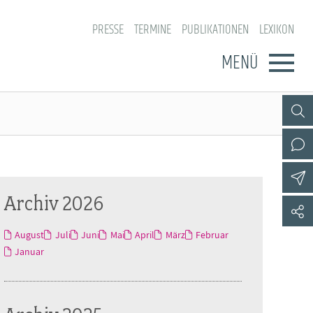
PRESSE
TERMINE
PUBLIKATIONEN
LEXIKON
MENÜ
Archiv 2026
August
Juli
Juni
Mai
April
März
Februar
Januar