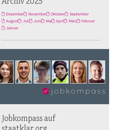
Archiv 2025
Dezember
November
Oktober
September
August
Juli
Juni
Mai
April
März
Februar
Januar
Jobkompass auf
staatklar.org