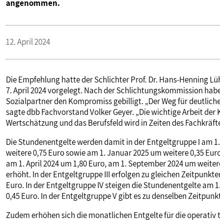
angenommen.
VERANSTALTUNGEN UND SEMINARE
12. April 2024
MITGLIEDSCHAFT & SERVICE
Die Empfehlung hatte der Schlichter Prof. Dr. Hans-Henning L
7. April 2024 vorgelegt. Nach der Schlichtungskommission hab
Sozialpartner den Kompromiss gebilligt. „Der Weg für deutliche
sagte dbb Fachvorstand Volker Geyer. „Die wichtige Arbeit de
Wertschätzung und das Berufsfeld wird in Zeiten des Fachkräft
Die Stundenentgelte werden damit in der Entgeltgruppe I am 1
weitere 0,75 Euro sowie am 1. Januar 2025 um weitere 0,35 Euro
am 1. April 2024 um 1,80 Euro, am 1. September 2024 um weiter
erhöht. In der Entgeltgruppe III erfolgen zu gleichen Zeitpunkt
Euro. In der Entgeltgruppe IV steigen die Stundenentgelte am 1
0,45 Euro. In der Entgeltgruppe V gibt es zu denselben Zeitpunk
Zudem erhöhen sich die monatlichen Entgelte für die operativ t