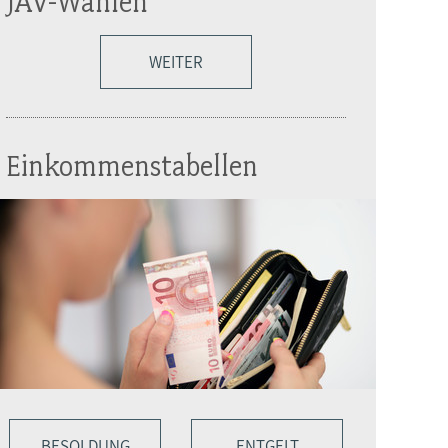
JAV-Wahlen
WEITER
Einkommenstabellen
BESOLDUNG
ENTGELT