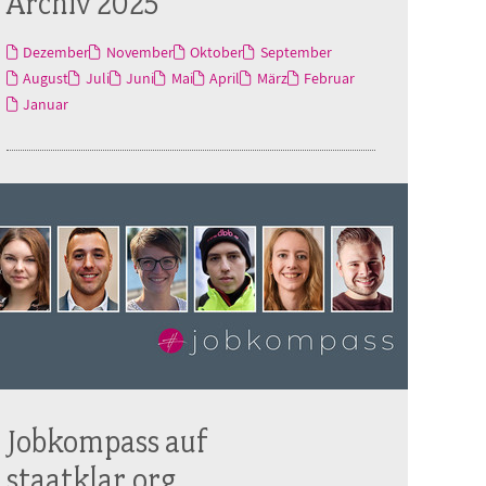
Archiv 2025
Dezember
November
Oktober
September
August
Juli
Juni
Mai
April
März
Februar
Januar
Jobkompass auf
staatklar.org