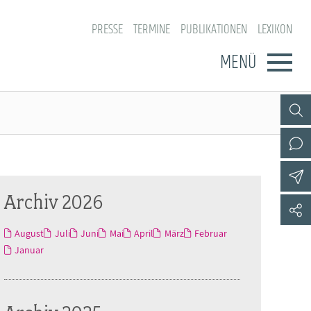
PRESSE
TERMINE
PUBLIKATIONEN
LEXIKON
MENÜ
Archiv 2026
August
Juli
Juni
Mai
April
März
Februar
Januar