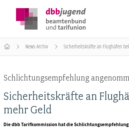
News-Archiv
Sicherheitskräfte an Flughäfen b
ÜBER DIE DBB JUGEND
Schlichtungsempfehlung angenom
POSITIONEN
Sicherheitskräfte an Flug
AUSBILDUNGSINFORMATIONEN
mehr Geld
INTERNATIONALES
Die dbb Tarifkommission hat die Schlichtungsempfehlung i