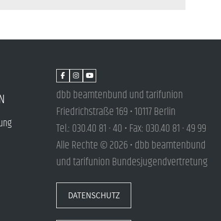
dbb beamtenbund und tarifunion
N
Friedrichstraße 169 • 10117 Berlin
tung
Tel.: 030.40 81 - 40 • Fax: 030.40 81 - 49 99
Alle Rechte © 2026 • dbb beamtenbund
und tarifunion Bundesjugendvertretung
DATENSCHUTZ