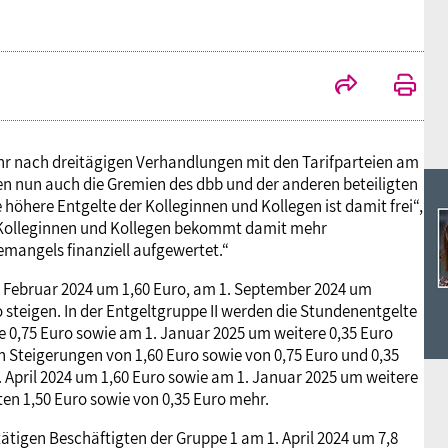
Ideencampus
Landesjugendbünde
Akademie
Parlamentarisches Sommerfest
Verlag
ühr nach dreitägigen Verhandlungen mit den Tarifparteien am
en nun auch die Gremien des dbb und der anderen beteiligten
 höhere Entgelte der Kolleginnen und Kollegen ist damit frei“,
r Kolleginnen und Kollegen bekommt damit mehr
emangels finanziell aufgewertet.“
. Februar 2024 um 1,60 Euro, am 1. September 2024 um
 steigen. In der Entgeltgruppe II werden die Stundenentgelte
e 0,75 Euro sowie am 1. Januar 2025 um weitere 0,35 Euro
en Steigerungen von 1,60 Euro sowie von 0,75 Euro und 0,35
. April 2024 um 1,60 Euro sowie am 1. Januar 2025 um weitere
ten 1,50 Euro sowie von 0,35 Euro mehr.
ätigen Beschäftigten der Gruppe 1 am 1. April 2024 um 7,8