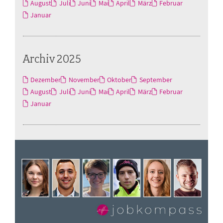
August
Juli
Juni
Mai
April
März
Februar
Januar
Archiv 2025
Dezember
November
Oktober
September
August
Juli
Juni
Mai
April
März
Februar
Januar