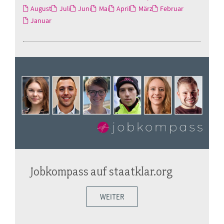
August
Juli
Juni
Mai
April
März
Februar
Januar
Jobkompass auf staatklar.org
WEITER