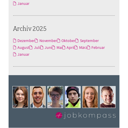
Januar
Archiv 2025
Dezember
November
Oktober
September
August
Juli
Juni
Mai
April
März
Februar
Januar