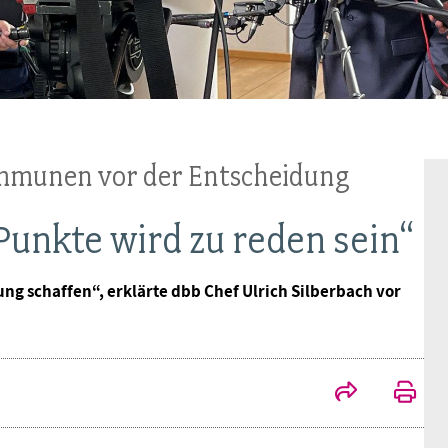
Ideencampus
Landesjugendbünde
Akademie
Parlamentarisches Sommerfest
Verlag
munen vor der Entscheidung
Punkte wird zu reden sein“
ung schaffen“, erklärte dbb Chef Ulrich Silberbach vor