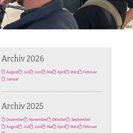
Archiv 2026
August
Juli
Juni
Mai
April
März
Februar
Januar
Archiv 2025
Dezember
November
Oktober
September
August
Juli
Juni
Mai
April
März
Februar