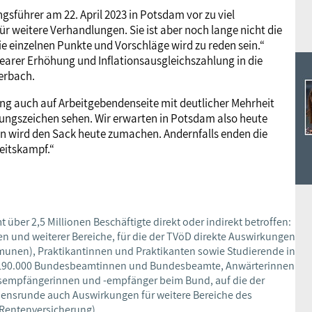
sführer am 22. April 2023 in Potsdam vor zu viel
r weitere Verhandlungen. Sie ist aber noch lange nicht die
ie einzelnen Punkte und Vorschläge wird zu reden sein.“
nearer Erhöhung und Inflationsausgleichszahlung in die
berbach.
ung auch auf Arbeitgebendenseite mit deutlicher Mehrheit
ngszeichen sehen. Wir erwarten in Potsdam also heute
n wird den Sack heute zumachen. Andernfalls enden die
eitskampf.“
 über 2,5 Millionen Beschäftigte direkt oder indirekt betroffen:
 und weiterer Bereiche, für die der TVöD direkte Auswirkungen
munen), Praktikantinnen und Praktikanten sowie Studierende in
p 190.000 Bundesbeamtinnen und Bundesbeamte, Anwärterinnen
gsempfängerinnen und -empfänger beim Bund, auf die der
mmensrunde auch Auswirkungen für weitere Bereiche des
 Rentenversicherung).