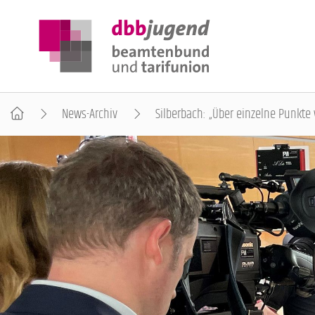
News-Archiv
Silberbach: „Über einzelne Punkte 
ÜBER DIE DBB JUGEND
POSITIONEN
AUSBILDUNGSINFORMATIONEN
INTERNATIONALES