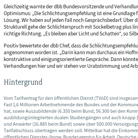
Gleichzeitig warnte der dbb Bundesvorsitzende und Verhandlung
Optimismus: „Die Schlichtungsempfehlung ist eine Grundlage fü
Lösung. Wir haben auf jeden Fall noch Gesprächsbedarf. Über d
Strukturell gehe der Schlichterspruch mit Sockelbetrag plus li
richtige Richtung. „Es bleiben aber Licht und Schatten“, so Sil
Positiv bewertete der dbb Chef, dass die Schlichtungsempfehl
angenommen worden ist. „Darin kann man durchaus ein Hoffnu
konstruktive und einigungsorientierte Gespräche. Dann könnte
Verhandlungen hier und wir stehen vor Urabstimmung und Arb
Hintergrund
Vom Tarifvertrag für den öffentlichen Dienst (TVöD) sind insgesamt
Fast 1,6 Millionen Arbeitnehmende des Bundes und der Kommunen
hat, sowie Auszubildende (6.350 beim Bund, 56.300 bei den Kom
ausbildungsintegrierten dualen Studiengängen und auch knap
und Anwärter (16.885 beim Bund) sowie über 500.000 Versorgun
Tarifabschluss übertragen werden soll. Mittelbar hat die Einko
öffentlichen Dienstes (bspw. Bundesagentur für Arbeit, Deutsche