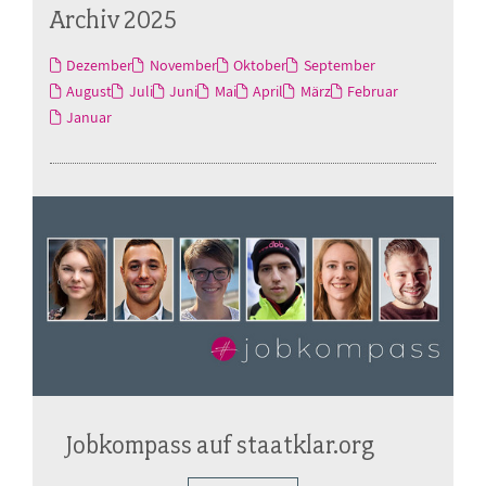
Archiv 2025
Dezember
November
Oktober
September
August
Juli
Juni
Mai
April
März
Februar
Januar
Jobkompass auf staatklar.org