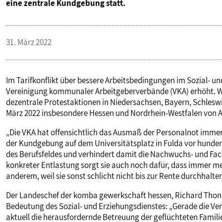
eine zentrale Kundgebung statt.
VERANSTALTUNGEN UND SEMINARE
31. März 2022
MITGLIEDSCHAFT & SERVICE
Im Tarifkonflikt über bessere Arbeitsbedingungen im Sozial- u
Vereinigung kommunaler Arbeitgeberverbände (VKA) erhöht. W
dezentrale Protestaktionen in Niedersachsen, Bayern, Schlesw
März 2022 insbesondere Hessen und Nordrhein-Westfalen von
„Die VKA hat offensichtlich das Ausmaß der Personalnot immer 
der Kundgebung auf dem Universitätsplatz in Fulda vor hundert
des Berufsfeldes und verhindert damit die Nachwuchs- und Fa
konkreter Entlastung sorgt sie auch noch dafür, dass immer m
anderem, weil sie sonst schlicht nicht bis zur Rente durchhalten.
Der Landeschef der komba gewerkschaft hessen, Richard Thonius
Bedeutung des Sozial- und Erziehungsdienstes: „Gerade die V
aktuell die herausfordernde Betreuung der geflüchteten Famili