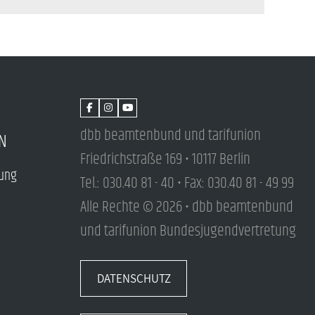
dbb beamtenbund und tarifunion
N
Friedrichstraße 169 • 10117 Berlin
tung
Tel.: 030.40 81 - 40 • Fax: 030.40 81 - 49 99
Alle Rechte © 2026 • dbb beamtenbund
und tarifunion Bundesjugendvertretung
DATENSCHUTZ