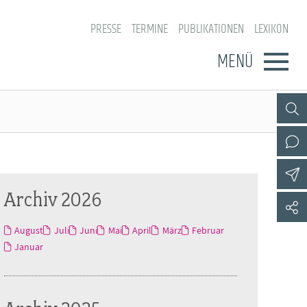
PRESSE
TERMINE
PUBLIKATIONEN
LEXIKON
MENÜ
Archiv 2026
August
Juli
Juni
Mai
April
März
Februar
Januar