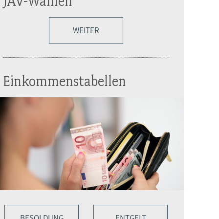
JAV-Wahlen
WEITER
Einkommenstabellen
BESOLDUNG
ENTGELT