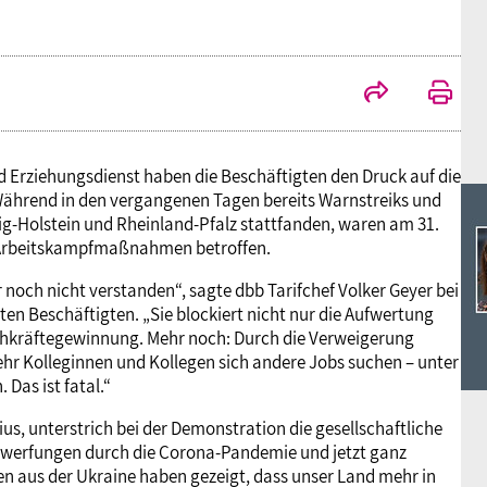
Ideencampus
Landesjugendbünde
Akademie
Parlamentarisches Sommerfest
Verlag
nd Erziehungsdienst haben die Beschäftigten den Druck auf die
ährend in den vergangenen Tagen bereits Warnstreiks und
ig-Holstein und Rheinland-Pfalz stattfanden, waren am 31.
 Arbeitskampfmaßnahmen betroffen.
noch nicht verstanden“, sagte dbb Tarifchef Volker Geyer bei
en Beschäftigten. „Sie blockiert nicht nur die Aufwertung
chkräftegewinnung. Mehr noch: Durch die Verweigerung
ehr Kolleginnen und Kollegen sich andere Jobs suchen – unter
 Das ist fatal.“
, unterstrich bei der Demonstration die gesellschaftliche
erwerfungen durch die Corona-Pandemie und jetzt ganz
en aus der Ukraine haben gezeigt, dass unser Land mehr in