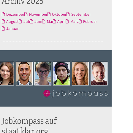
Archiv 2025
Dezember
November
Oktober
September
August
Juli
Juni
Mai
April
März
Februar
Januar
Jobkompass auf
staatklar.org