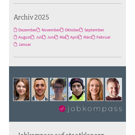
Archiv 2025
Dezember
November
Oktober
September
August
Juli
Juni
Mai
April
März
Februar
Januar