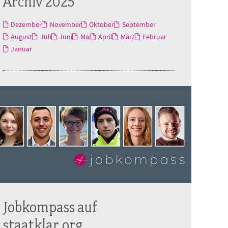
Archiv 2025
Dezember
November
Oktober
September
August
Juli
Juni
Mai
April
März
Februar
Januar
Jobkompass auf
staatklar.org