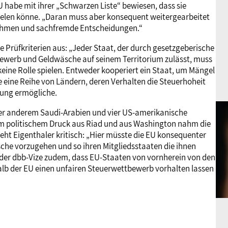
U habe mit ihrer „Schwarzen Liste“ bewiesen, dass sie
elen könne. „Daran muss aber konsequent weitergearbeitet
snahmen und sachfremde Entscheidungen.“
e Prüfkriterien aus: „Jeder Staat, der durch gesetzgeberische
bewerb und Geldwäsche auf seinem Territorium zulässt, muss
keine Rolle spielen. Entweder kooperiert ein Staat, um Mängel
 eine Reihe von Ländern, deren Verhalten die Steuerhoheit
rung ermögliche.
er anderem Saudi-Arabien und vier US-amerikanische
em politischem Druck aus Riad und aus Washington nahm die
eht Eigenthaler kritisch: „Hier müsste die EU konsequenter
he vorzugehen und so ihren Mitgliedsstaaten die ihnen
 der dbb-Vize zudem, dass EU-Staaten von vornherein von den
lb der EU einen unfairen Steuerwettbewerb vorhalten lassen