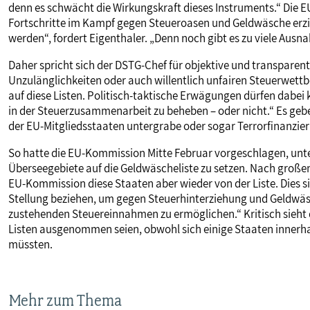
denn es schwächt die Wirkungskraft dieses Instruments.“ Die E
Fortschritte im Kampf gegen Steueroasen und Geldwäsche erzi
werden“, fordert Eigenthaler. „Denn noch gibt es zu viele Au
Daher spricht sich der DSTG-Chef für objektive und transparent
Unzulänglichkeiten oder auch willentlich unfairen Steuerwett
auf diese Listen. Politisch-taktische Erwägungen dürfen dabei 
in der Steuerzusammenarbeit zu beheben – oder nicht.“ Es gebe
der EU-Mitgliedsstaaten untergrabe oder sogar Terrorfinanzie
So hatte die EU-Kommission Mitte Februar vorgeschlagen, unt
Überseegebiete auf die Geldwäscheliste zu setzen. Nach groß
EU-Kommission diese Staaten aber wieder von der Liste. Dies si
Stellung beziehen, um gegen Steuerhinterziehung und Geldwäsc
zustehenden Steuereinnahmen zu ermöglichen.“ Kritisch sieht
Listen ausgenommen seien, obwohl sich einige Staaten innerha
müssten.
Mehr zum Thema