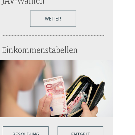
JAV-Wahlen
WEITER
Einkommenstabellen
BESOLDUNG
ENTGELT