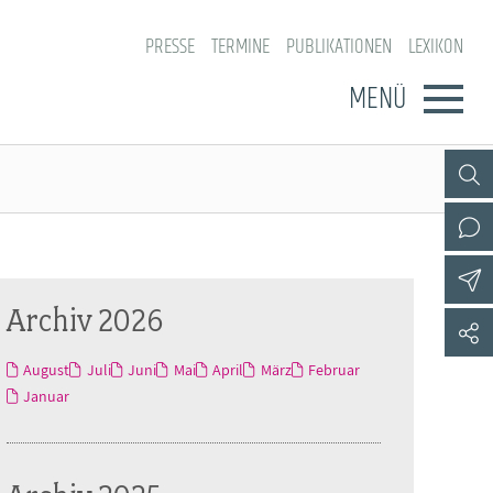
PRESSE
TERMINE
PUBLIKATIONEN
LEXIKON
MENÜ
Archiv 2026
August
Juli
Juni
Mai
April
März
Februar
Januar