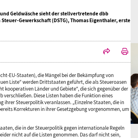
nd Geldwäsche sieht der stellvertretende dbb
Steuer-Gewerkschaft (DSTG), Thomas Eigenthaler, erste
(Nicht-EU-Staaten), die Mängel bei der Bekämpfung von
en Liste“ werden Drittstaaten geführt, die als Steueroasen
cht kooperativen Länder und Gebiete“, die sich gegenüber der
 verschließen. Diese Listen haben die Funktion eines
 ihrer Steuerpolitik veranlassen. „Einzelne Staaten, die in
 bereits Korrekturen in ihrer Gesetzgebung vorgenommen, um
aten, die in der Steuerpolitik gegen internationale Regeln
ider nicht auf die Listen genommen. Das darf nicht sein,