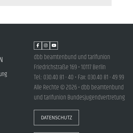
dbb beamtenbund und tarifunion
N
Friedrichstraße 169 • 10117 Berlin
tung
Tel.: 030.40 81 - 40 • Fax: 030.40 81 - 49 99
Alle Rechte © 2026 • dbb beamtenbund
und tarifunion Bundesjugendvertretung
DATENSCHUTZ