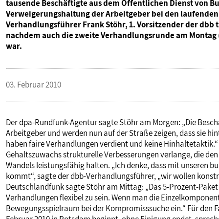
tausende Beschäftigte aus dem Öffentlichen Dienst von
VERANSTALTUNGEN UND SEMINARE
Verweigerungshaltung der Arbeitgeber bei den laufenden 
Verhandlungsführer Frank Stöhr, 1. Vorsitzender der dbb 
nachdem auch die zweite Verhandlungsrunde am Montag (1
MITGLIEDSCHAFT & SERVICE
war.
03. Februar 2010
Der dpa-Rundfunk-Agentur sagte Stöhr am Morgen: „Die Beschäf
Arbeitgeber und werden nun auf der Straße zeigen, dass sie hi
haben faire Verhandlungen verdient und keine Hinhaltetaktik.“ 
Gehaltszuwachs strukturelle Verbesserungen verlange, die den
Wandels leistungsfähig halten. „Ich denke, dass mit unseren
kommt“, sagte der dbb-Verhandlungsführer, „wir wollen konstr
Deutschlandfunk sagte Stöhr am Mittag: „Das 5-Prozent-Paket
Verhandlungen flexibel zu sein. Wenn man die Einzelkomponente
Bewegungsspielraum bei der Kompromisssuche ein.“ Für den Fal