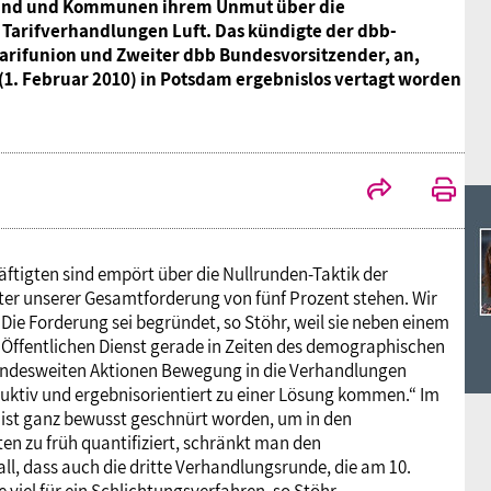
Ideencampus
 Bund und Kommunen ihrem Unmut über die
Landesjugendbünde
Akademie
Tarifverhandlungen Luft. Das kündigte der dbb-
tarifunion und Zweiter dbb Bundesvorsitzender, an,
Parlamentarisches Sommerfest
. Februar 2010) in Potsdam ergebnislos vertagt worden
Verlag
tigten sind empört über die Nullrunden-Taktik der
nter unserer Gesamtforderung von fünf Prozent stehen. Wir
Die Forderung sei begründet, so Stöhr, weil sie neben einem
 Öffentlichen Dienst gerade in Zeiten des demographischen
 bundesweiten Aktionen Bewegung in die Verhandlungen
uktiv und ergebnisorientiert zu einer Lösung kommen.“ Im
 ist ganz bewusst geschnürt worden, um in den
n zu früh quantifiziert, schränkt man den
l, dass auch die dritte Verhandlungsrunde, die am 10.