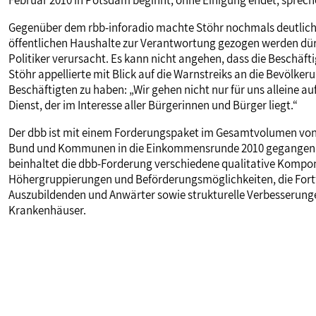
Februar 2010 in Potsdam beginnt, ohne Einigung endet, spreche 
Gegenüber dem rbb-inforadio machte Stöhr nochmals deutlich, d
öffentlichen Haushalte zur Verantwortung gezogen werden dürf
Politiker verursacht. Es kann nicht angehen, dass die Beschäft
Stöhr appellierte mit Blick auf die Warnstreiks an die Bevölk
Beschäftigten zu haben: „Wir gehen nicht nur für uns alleine au
Dienst, der im Interesse aller Bürgerinnen und Bürger liegt.“
Der dbb ist mit einem Forderungspaket im Gesamtvolumen von 5
Bund und Kommunen in die Einkommensrunde 2010 gegangen. N
beinhaltet die dbb-Forderung verschiedene qualitative Kompon
Höhergruppierungen und Beförderungsmöglichkeiten, die Fortf
Auszubildenden und Anwärter sowie strukturelle Verbesserung
Krankenhäuser.