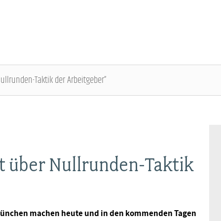
ullrunden-Taktik der Arbeitgeber“
ÜBER DIE DBB JUGEND - ÜBERBLICK
AUSBILDUNGSINFORMATIONEN - ÜBERBLICK
VERANSTALTUNGEN UND SEMINARE -
MITGLIEDSCHAFT & SERVICE - ÜBERBLICK
ÜBERBLICK
Gremien
Jugend- und Auszubildendenvertretung
Rechtsschutz
Bundesjugendausschuss
t über Nullrunden-Taktik
Kontakt
Hochschulen
Vorsorgewerk
Bundesjugendtag
Mitgliedsgewerkschaften
Jobkompass
Vorteilswelt
s München machen heute und in den kommenden Tagen