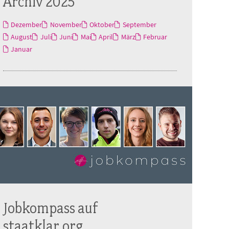
Archiv 2025
Dezember
November
Oktober
September
August
Juli
Juni
Mai
April
März
Februar
Januar
Jobkompass auf
staatklar.org