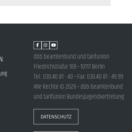
dbb beamtenbund und tarifunion
N
Friedrichstraße 169 • 10117 Berlin
tung
Tel.: 030.40 81 - 40 • Fax: 030.40 81 - 49 99
Alle Rechte © 2026 • dbb beamtenbund
und tarifunion Bundesjugendvertretung
DATENSCHUTZ