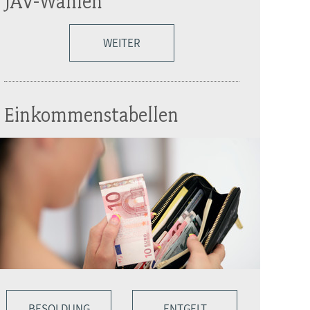
JAV-Wahlen
WEITER
Einkommenstabellen
BESOLDUNG
ENTGELT