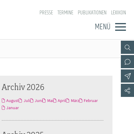
PRESSE
TERMINE
PUBLIKATIONEN
LEXIKON
MENÜ
Archiv 2026
August
Juli
Juni
Mai
April
März
Februar
Januar