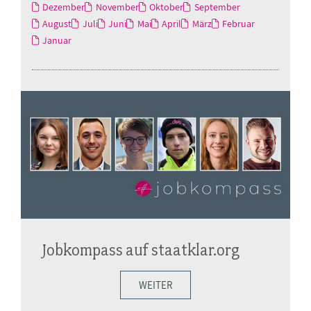
Dezember
November
Oktober
September
August
Juli
Juni
Mai
April
März
Februar
Januar
Jobkompass auf staatklar.org
WEITER