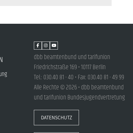
dbb beamtenbund und tarifunion
N
Friedrichstraße 169 • 10117 Berlin
tung
Tel.: 030.40 81 - 40 • Fax: 030.40 81 - 49 99
Alle Rechte © 2026 • dbb beamtenbund
und tarifunion Bundesjugendvertretung
DATENSCHUTZ