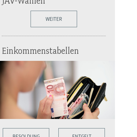
JAV-Wahlen
WEITER
Einkommenstabellen
BESOLDUNG
ENTGELT