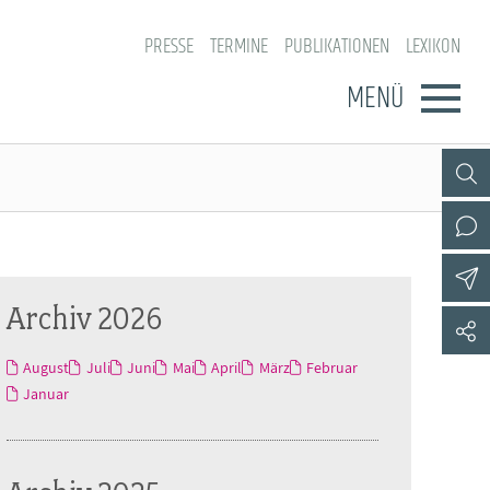
PRESSE
TERMINE
PUBLIKATIONEN
LEXIKON
MENÜ
Archiv 2026
August
Juli
Juni
Mai
April
März
Februar
Januar