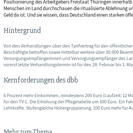
Positionierung des Arbeitgebers Freistaat Thüringen innerhalb d
Menschen im Land durchschauen die ritualisierte Ablehnung uns
Geld da ist. Und sie wissen, dass Deutschland einen starken öff
Hintergrund
Von den Verhandlungen über den Tarifvertrag für den öffentlichen
Beschäftigte betroffen sowie mittelbar weitere über 30.000 Beam
Versorgungsempfängerinnen und Versorgungsempfänger des Landes
vorerst letzte Verhandlungstermin ist für den 28. Februar bis 1. Mä
Kernforderungen des dbb
6 Prozent mehr Einkommen, mindestens 200 Euro (Laufzeit: 12 M
für den TV-L. Die Erhöhung der Pflegetabelle um 300 Euro. Ein Fahr
Lehrkräfte. Stufengleiche Höhergruppierung. 100 Euro mehr für 
Mehr zum Thema