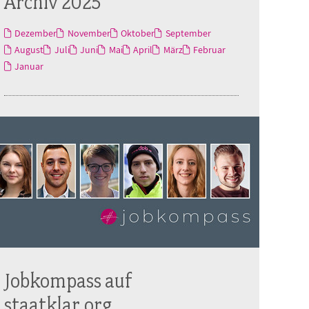
Archiv 2025
Dezember
November
Oktober
September
August
Juli
Juni
Mai
April
März
Februar
Januar
Jobkompass auf
staatklar.org