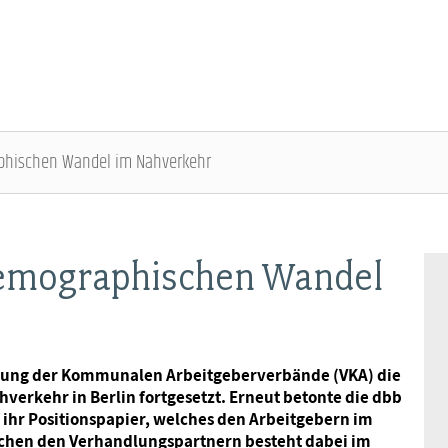
phischen Wandel im Nahverkehr
ÜBER DIE DBB JUGEND - ÜBERBLICK
AUSBILDUNGSINFORMATIONEN - ÜBERBLICK
VERANSTALTUNGEN UND SEMINARE -
MITGLIEDSCHAFT & SERVICE - ÜBERBLICK
ÜBERBLICK
Demographischen Wandel
Gremien
Jugend- und Auszubildendenvertretung
Rechtsschutz
Bundesjugendausschuss
Kontakt
Hochschulen
Vorsorgewerk
nigung der Kommunalen Arbeitgeberverbände (VKA) die
Bundesjugendtag
rkehr in Berlin fortgesetzt. Erneut betonte die dbb
Mitgliedsgewerkschaften
Jobkompass
Vorteilswelt
 ihr Positionspapier, welches den Arbeitgebern im
chen den Verhandlungspartnern besteht dabei im