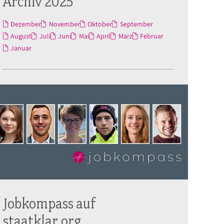
Archiv 2025
Dezember
November
Oktober
September
August
Juli
Juni
Mai
April
März
Februar
Januar
Jobkompass auf
staatklar.org