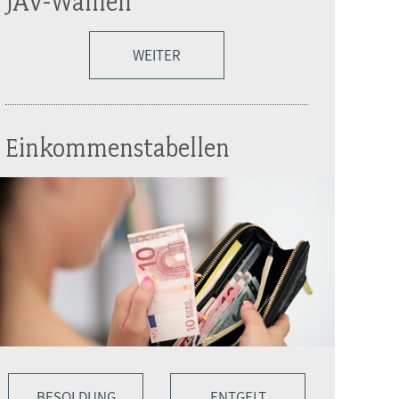
JAV-Wahlen
WEITER
Einkommenstabellen
BESOLDUNG
ENTGELT