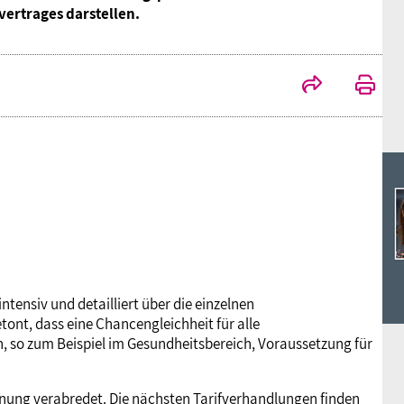
Ideencampus
vertrages darstellen.
Landesjugendbünde
Akademie
Parlamentarisches Sommerfest
Verlag
ntensiv und detailliert über die einzelnen
ont, dass eine Chancengleichheit für alle
so zum Beispiel im Gesundheitsbereich, Voraussetzung für
nung verabredet. Die nächsten Tarifverhandlungen finden