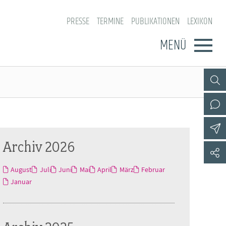
PRESSE
TERMINE
PUBLIKATIONEN
LEXIKON
MENÜ
Archiv 2026
August
Juli
Juni
Mai
April
März
Februar
Januar