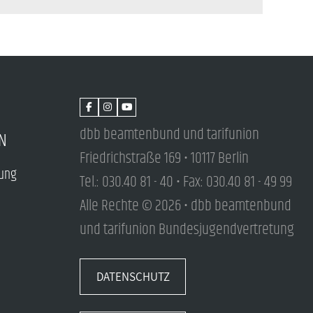
dbb beamtenbund und tarifunion
N
Friedrichstraße 169 • 10117 Berlin
tung
Tel.: 030.40 81 - 40 • Fax: 030.40 81 - 49 99
Alle Rechte © 2026 • dbb beamtenbund
und tarifunion Bundesjugendvertretung
DATENSCHUTZ