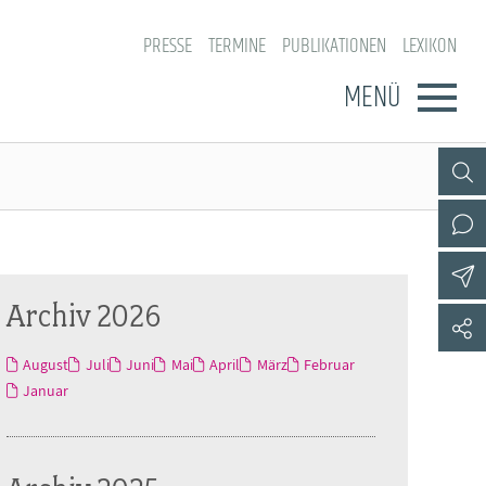
PRESSE
TERMINE
PUBLIKATIONEN
LEXIKON
MENÜ
Archiv 2026
August
Juli
Juni
Mai
April
März
Februar
Januar