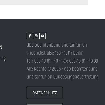
dbb beamtenbund und tarifunion
N
Friedrichstraße 169 • 10117 Berlin
tung
Tel.: 030.40 81 - 40 • Fax: 030.40 81 - 49 99
Alle Rechte © 2026 • dbb beamtenbund
und tarifunion Bundesjugendvertretung
DATENSCHUTZ