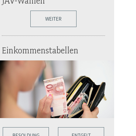
JAV-Wahlen
WEITER
Einkommenstabellen
BESOLDUNG
ENTGELT