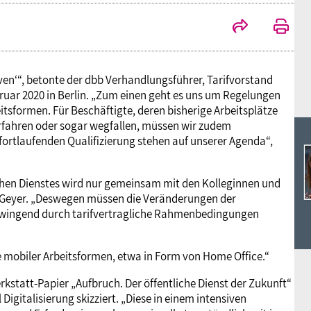
Ideencampus
Landesjugendbünde
Akademie
Parlamentarisches Sommerfest
Verlag
iven‘“, betonte der dbb Verhandlungsführer, Tarifvorstand
ruar 2020 in Berlin. „Zum einen geht es uns um Regelungen
sformen. Für Beschäftigte, deren bisherige Arbeitsplätze
rfahren oder sogar wegfallen, müssen wir zudem
ortlaufenden Qualifizierung stehen auf unserer Agenda“,
chen Dienstes wird nur gemeinsam mit den Kolleginnen und
r Geyer. „Deswegen müssen die Veränderungen der
, zwingend durch tarifvertragliche Rahmenbedingungen
 mobiler Arbeitsformen, etwa in Form von Home Office.“
rkstatt-Papier „Aufbruch. Der öffentliche Dienst der Zukunft“
Digitalisierung skizziert. „Diese in einem intensiven