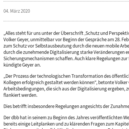
VERANSTALTUNGEN UND SEMINARE
04. März 2020
MITGLIEDSCHAFT & SERVICE
„Alles steht für uns unter der Überschrift ‚Schutz und Perspekt
Volker Geyer, unmittelbar vor Beginn der Gespräche am 28. Feb
zum Schutz vor Selbstausbeutung durch die neuen mobile Arbeit
durch die zunehmende Digitalisierung starke Veränderungen e
Sicherungsmechanismen schaffen. Auch klare Regelungen zur f
kündigte Geyer an.
„Der Prozess der technologischen Transformation des öffentli
Kollegen erfolgreich gestaltet werden können“, betonte Volke
Arbeitsbedingungen, die sich aus der Digitalisierung ergeben
flankiert werden.
Dies betrifft insbesondere Regelungen angesichts der Zunahme
Der dbb hat in seinem zu Beginn des Jahres veröffentlichten We
bereits einige Leitplanken und zu klärenden Fragen zum Kapitel 