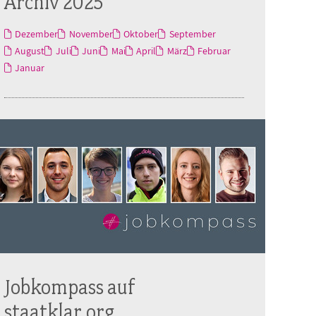
Archiv 2025
Dezember
November
Oktober
September
August
Juli
Juni
Mai
April
März
Februar
Januar
Jobkompass auf
staatklar.org