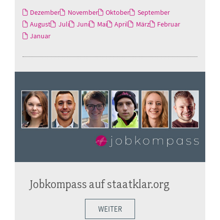
Dezember
November
Oktober
September
August
Juli
Juni
Mai
April
März
Februar
Januar
Jobkompass auf staatklar.org
WEITER