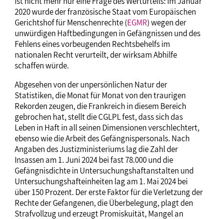
ist nicht mehr nur eine Frage des Werturteils: im Januar
2020 wurde der französische Staat vom Europäischen
Gerichtshof für Menschenrechte (
EGMR
) wegen der
unwürdigen Haftbedingungen in Gefängnissen und des
Fehlens eines vorbeugenden Rechtsbehelfs im
nationalen Recht verurteilt, der wirksam Abhilfe
schaffen würde.
Abgesehen von der unpersönlichen Natur der
Statistiken, die Monat für Monat von den traurigen
Rekorden zeugen, die Frankreich in diesem Bereich
gebrochen hat, stellt die CGLPL fest, dass sich das
Leben in Haft in all seinen Dimensionen verschlechtert,
ebenso wie die Arbeit des Gefängnispersonals. Nach
Angaben des Justizministeriums lag die Zahl der
Insassen am 1. Juni 2024 bei fast 78.000 und die
Gefängnisdichte in Untersuchungshaftanstalten und
Untersuchungshafteinheiten lag am 1. Mai 2024 bei
über 150 Prozent. Der erste Faktor für die Verletzung der
Rechte der Gefangenen, die Überbelegung, plagt den
Strafvollzug und erzeugt Promiskuität, Mangel an