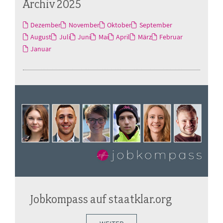
Archiv 2025
Dezember
November
Oktober
September
August
Juli
Juni
Mai
April
März
Februar
Januar
Jobkompass auf staatklar.org