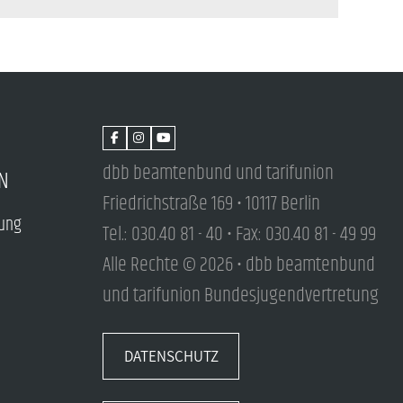
dbb beamtenbund und tarifunion
N
Friedrichstraße 169 • 10117 Berlin
tung
Tel.: 030.40 81 - 40 • Fax: 030.40 81 - 49 99
Alle Rechte © 2026 • dbb beamtenbund
und tarifunion Bundesjugendvertretung
DATENSCHUTZ