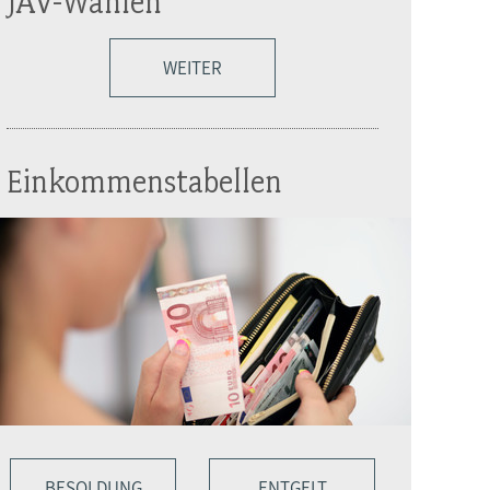
JAV-Wahlen
WEITER
Einkommenstabellen
BESOLDUNG
ENTGELT