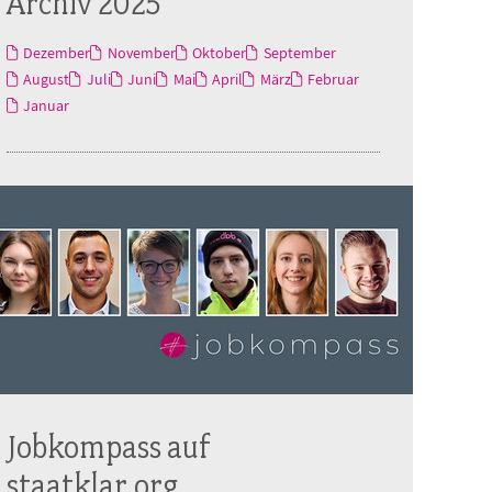
Archiv 2025
Dezember
November
Oktober
September
August
Juli
Juni
Mai
April
März
Februar
Januar
Jobkompass auf
staatklar.org