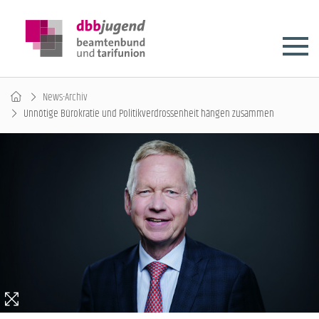
News-Archiv
Unnötige Bürokratie und Politikverdrossenheit hängen zusammen