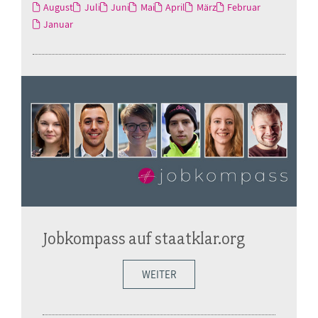
August
Juli
Juni
Mai
April
März
Februar
Januar
Jobkompass auf staatklar.org
WEITER