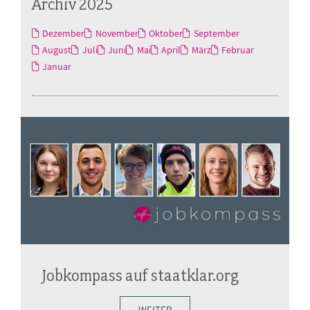
Archiv 2025
Dezember
November
Oktober
September
August
Juli
Juni
Mai
April
März
Februar
Januar
Jobkompass auf staatklar.org