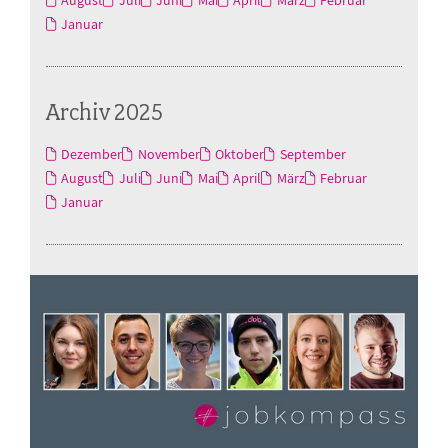
Januar
Archiv 2025
Dezember
November
Oktober
September
August
Juli
Juni
Mai
April
März
Februar
Januar