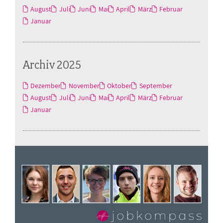
August
Juli
Juni
Mai
April
März
Februar
Januar
Archiv 2025
Dezember
November
Oktober
September
August
Juli
Juni
Mai
April
März
Februar
Januar