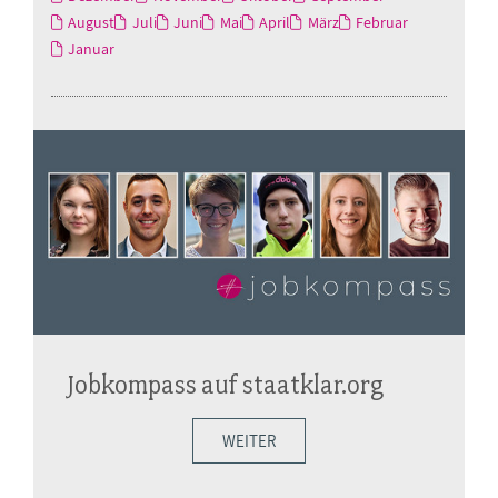
August
Juli
Juni
Mai
April
März
Februar
Januar
Jobkompass auf staatklar.org
WEITER