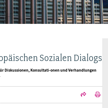
Ideencampus
Landesjugendbünde
Akademie
Parlamentarisches Sommerfest
Verlag
opäischen Sozialen Dialogs
t für Diskussionen, Konsultati-onen und Verhandlungen
.