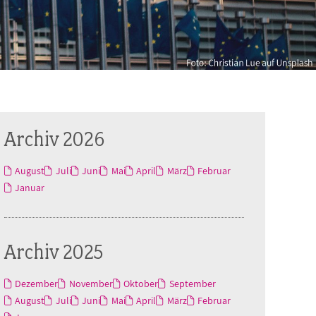
Archiv 2026
August
Juli
Juni
Mai
April
März
Februar
Januar
Archiv 2025
Dezember
November
Oktober
September
August
Juli
Juni
Mai
April
März
Februar