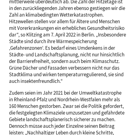
mittlerweile überdeutlich ab. Die Zahl der Hitzetage ist
in den zurückliegenden Jahren ebenso gestiegen wir die
Zahl an klimabedingten Wetterkatastrophen.
Hitzewellen stellen vor allem für Ältere und Menschen
mit Vorerkrankungen ein erhebliches Gesundheitsrisiko
dar“, so Klitzing am 7. April 2022 in Berlin. „Insbesondere
Städte sind durch ihre Wärmespeicherung
‚Gefahrenzonen‘. Es bedarf eines Umdenkens in der
Städte- und Landschaftsplanung, nicht nur hinsichtlich
der Barrierefreiheit, sondern auch beim Klimaschutz.
Grüne Dächer und Fassaden verbessern nicht nur das
Stadtklima und wirken temperaturregulierend, sie sind
auch insektenfreundlich.“
Zudem seien im Jahr 2021 bei der Umweltkatastrophe
in Rheinland-Pfalz und Nordrhein-Westfalen mehr als
160 Menschen gestorben. Zwar sei die Politik gefordert,
die festgelegten Klimaziele umzusetzen und gefährdete
Gebiete landschaftsplanerisch sicherer zu machen.
Dennoch müsse auch jeder Einzelne seinen Beitrag
leisten: „Nachhaltiger Leben durch kleine Schritte,