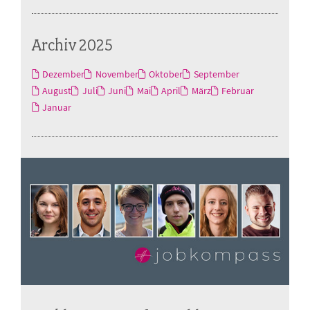
Archiv 2025
Dezember
November
Oktober
September
August
Juli
Juni
Mai
April
März
Februar
Januar