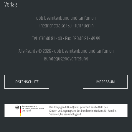
Verlag
dbb beamtenbund und tarifunion
Friedrichstraße 169 • 10117 Berlin
Tel.: 030.40 81 - 40 • Fax: 030.40 81 - 49 99
Alle Rechte © 2026 • dbb beamtenbund und tarifunion
Bundesjugendvertretung
DATENSCHUTZ
IMPRESSUM