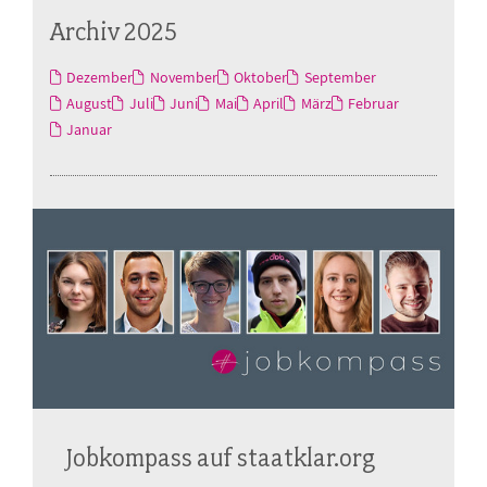
Archiv 2025
Dezember
November
Oktober
September
August
Juli
Juni
Mai
April
März
Februar
Januar
Jobkompass auf staatklar.org