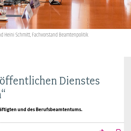
Ideencampus
Landesjugendbünde
Akademie
Parlamentarisches Sommerfest
Verlag
 Heini Schmitt, Fachvorstand Beamtenpolitik.
 öffentlichen Dienstes
n“
äftigten und des Berufsbeamtentums.