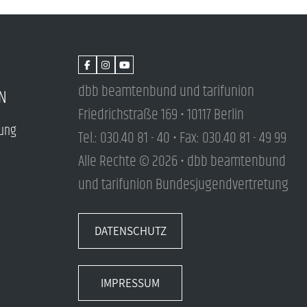
dbb beamtenbund und tarifunion
N
Friedrichstraße 169 • 10117 Berlin
tung
Tel.: 030.40 81 - 40 • Fax: 030.40 81 - 49 99
Alle Rechte © 2026 • dbb beamtenbund
und tarifunion Bundesjugendvertretung
DATENSCHUTZ
IMPRESSUM