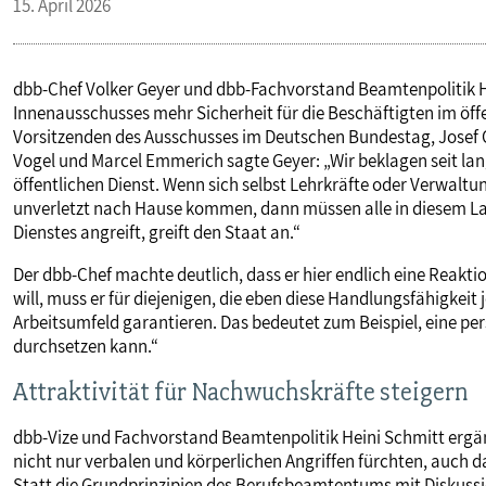
15. April 2026
dbb-Chef Volker Geyer und dbb-Fachvorstand Beamtenpolitik H
Innenausschusses mehr Sicherheit für die Beschäftigten im öff
Vorsitzenden des Ausschusses im Deutschen Bundestag, Josef O
Vogel und Marcel Emmerich sagte Geyer: „Wir beklagen seit lan
öffentlichen Dienst. Wenn sich selbst Lehrkräfte oder Verwal
unverletzt nach Hause kommen, dann müssen alle in diesem Land
Dienstes angreift, greift den Staat an.“
Der dbb-Chef machte deutlich, dass er hier endlich eine Reakti
will, muss er für diejenigen, die eben diese Handlungsfähigkeit 
Arbeitsumfeld garantieren. Das bedeutet zum Beispiel, eine pers
durchsetzen kann.“
Attraktivität für Nachwuchskräfte steigern
dbb-Vize und Fachvorstand Beamtenpolitik Heini Schmitt er
nicht nur verbalen und körperlichen Angriffen fürchten, auch 
Statt die Grundprinzipien des Berufsbeamtentums mit Diskuss