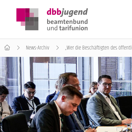
News-Archiv
„Wer die Beschäftigten des öffentli
ÜBER DIE DBB JUGEND
POSITIONEN
AUSBILDUNGSINFORMATIONEN
INTERNATIONALES