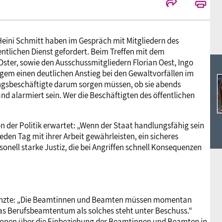
eini Schmitt haben im Gespräch mit Mitgliedern des
entlichen Dienst gefordert. Beim Treffen mit dem
ster, sowie den Ausschussmitgliedern Florian Oest, Ingo
gem einen deutlichen Anstieg bei den Gewaltvorfällen im
tungsbeschäftigte darum sorgen müssen, ob sie abends
 alarmiert sein. Wer die Beschäftigten des öffentlichen
on der Politik erwartet: „Wenn der Staat handlungsfähig sein
jeden Tag mit ihrer Arbeit gewährleisten, ein sicheres
onell starke Justiz, die bei Angriffen schnell Konsequenzen
gänzte: „Die Beamtinnen und Beamten müssen momentan
das Berufsbeamtentum als solches steht unter Beschuss.“
ionen über die Einbeziehung der Beamtinnen und Beamten in