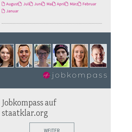
August
Juli
Juni
Mai
April
März
Februar
Januar
Jobkompass auf
staatklar.org
WEITER