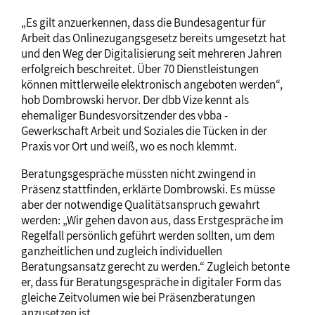
„Es gilt anzuerkennen, dass die Bundesagentur für
Arbeit das Onlinezugangsgesetz bereits umgesetzt hat
und den Weg der Digitalisierung seit mehreren Jahren
erfolgreich beschreitet. Über 70 Dienstleistungen
können mittlerweile elektronisch angeboten werden“,
hob Dombrowski hervor. Der dbb Vize kennt als
ehemaliger Bundesvorsitzender des vbba -
Gewerkschaft Arbeit und Soziales die Tücken in der
Praxis vor Ort und weiß, wo es noch klemmt.
Beratungsgespräche müssten nicht zwingend in
Präsenz stattfinden, erklärte Dombrowski. Es müsse
aber der notwendige Qualitätsanspruch gewahrt
werden: „Wir gehen davon aus, dass Erstgespräche im
Regelfall persönlich geführt werden sollten, um dem
ganzheitlichen und zugleich individuellen
Beratungsansatz gerecht zu werden.“ Zugleich betonte
er, dass für Beratungsgespräche in digitaler Form das
gleiche Zeitvolumen wie bei Präsenzberatungen
anzusetzen ist.