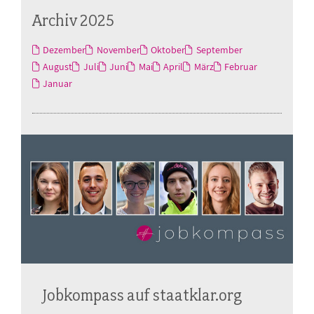
Archiv 2025
Dezember
November
Oktober
September
August
Juli
Juni
Mai
April
März
Februar
Januar
Jobkompass auf staatklar.org