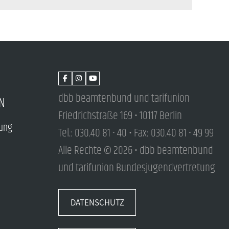
dbb beamtenbund und tarifunion
N
Friedrichstraße 169 • 10117 Berlin
tung
Tel.: 030.40 81 - 40 • Fax: 030.40 81 - 49 99
Alle Rechte © 2026 • dbb beamtenbund
und tarifunion Bundesjugendvertretung
DATENSCHUTZ