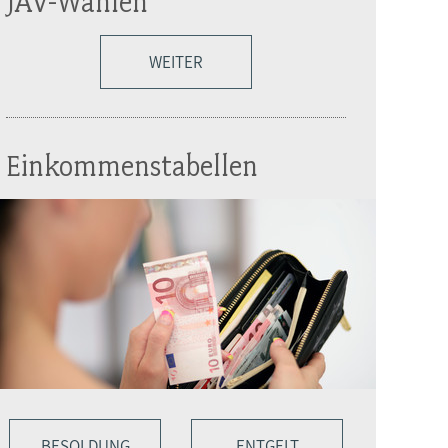
JAV-Wahlen
WEITER
Einkommenstabellen
BESOLDUNG
ENTGELT