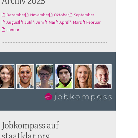
Archiv 2025
Dezember
November
Oktober
September
August
Juli
Juni
Mai
April
März
Februar
Januar
Jobkompass auf
staatklar.org